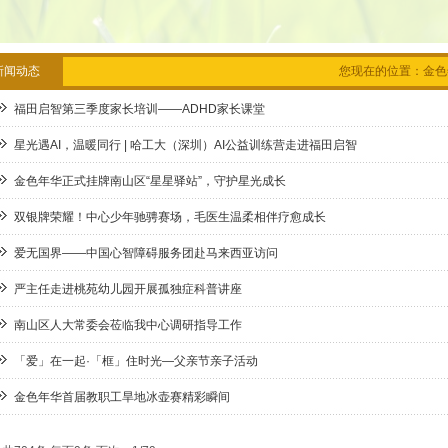
新闻动态
您现在的位置：
金色
福田启智第三季度家长培训——ADHD家长课堂
星光遇AI，温暖同行 | 哈工大（深圳）AI公益训练营走进福田启智
金色年华正式挂牌南山区“星星驿站”，守护星光成长
双银牌荣耀！中心少年驰骋赛场，毛医生温柔相伴疗愈成长
爱无国界——中国心智障碍服务团赴马来西亚访问
严主任走进桃苑幼儿园开展孤独症科普讲座
南山区人大常委会莅临我中心调研指导工作
「爱」在一起·「框」住时光—父亲节亲子活动
金色年华首届教职工旱地冰壶赛精彩瞬间