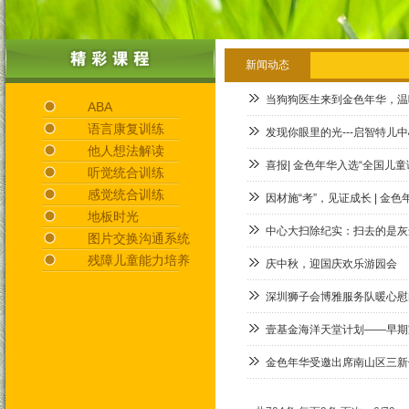
新闻动态
当狗狗医生来到金色年华，温
ABA
语言康复训练
发现你眼里的光---启智特儿
他人想法解读
喜报| 金色年华入选“全国儿
听觉统合训练
感觉统合训练
因材施“考”，见证成长 | 
地板时光
中心大扫除纪实：扫去的是灰
图片交换沟通系统
残障儿童能力培养
庆中秋，迎国庆欢乐游园会
深圳狮子会博雅服务队暖心慰
壹基金海洋天堂计划——早期
金色年华受邀出席南山区三新